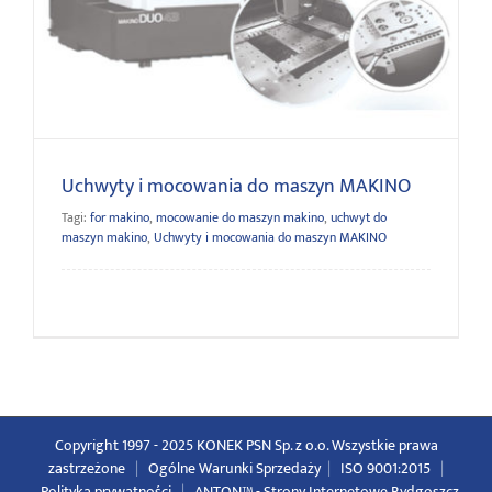
Uchwyty i mocowania do maszyn MAKINO
Uchwyty i mocowania do maszyn MAKINO
Tagi:
for makino
,
mocowanie do maszyn makino
,
uchwyt do
maszyn makino
,
Uchwyty i mocowania do maszyn MAKINO
Copyright 1997 - 2025 KONEK PSN Sp. z o.o. Wszystkie prawa
zastrzeżone
|
Ogólne Warunki Sprzedaży
|
ISO 9001:2015
|
Polityka prywatności
|
ANTON™ -
Strony Internetowe Bydgoszcz