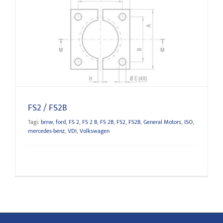
FS2 / FS2B
FS2 / FS2B
Tagi:
bmw
,
ford
,
FS 2
,
FS 2 B
,
FS 2B
,
FS2
,
FS2B
,
General Motors
,
ISO
,
mercedes-benz
,
VDI
,
Volkswagen