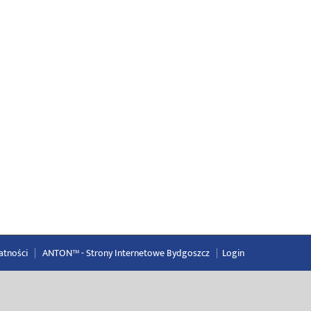
atności
|
ANTON™ -
Strony Internetowe Bydgoszcz
|
Login