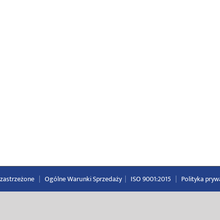
a zastrzeżone
|
Ogólne Warunki Sprzedaży
|
ISO 9001:2015
|
Polityka pryw