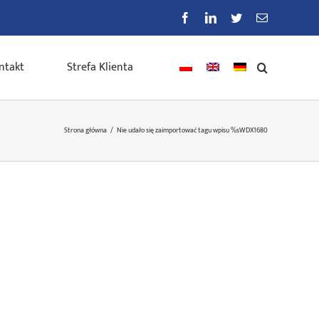
Facebook
LinkedIn
Twitter
E-
mail
ntakt
Strefa Klienta
Strona główna
/
Nie udało się zaimportować tagu wpisu %s
WDX1680