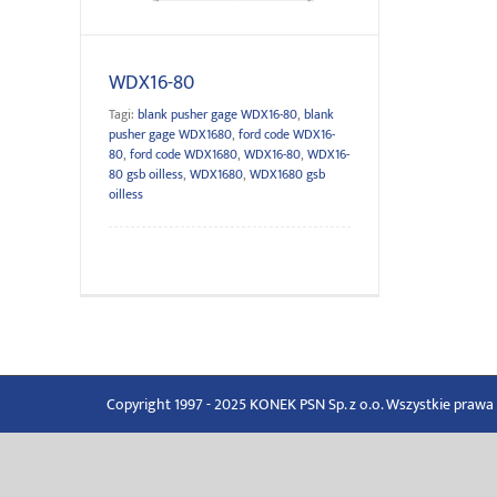
WDX16-80
Tagi:
blank pusher gage WDX16-80
,
blank
pusher gage WDX1680
,
ford code WDX16-
80
,
ford code WDX1680
,
WDX16-80
,
WDX16-
80 gsb oilless
,
WDX1680
,
WDX1680 gsb
oilless
Copyright 1997 - 2025 KONEK PSN Sp. z o.o. Wszystkie praw