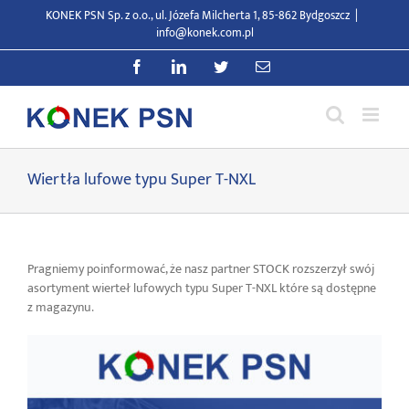
Przejdź
KONEK PSN Sp. z o.o., ul. Józefa Milcherta 1, 85-862 Bydgoszcz
|
do
info@konek.com.pl
zawartości
Facebook
LinkedIn
Twitter
E-
mail
Wiertła lufowe typu Super T-NXL
Pragniemy poinformować, że nasz partner STOCK rozszerzył swój
asortyment wierteł lufowych typu Super T-NXL które są dostępne
z magazynu.