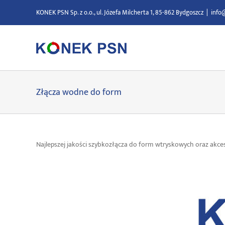
Przejdź
KONEK PSN Sp. z o.o., ul. Józefa Milcherta 1, 85-862 Bydgoszcz
|
info
do
zawartości
Złącza wodne do form
Najlepszej jakości szybkozłącza do form wtryskowych oraz akc