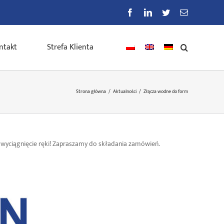
Facebook
LinkedIn
Twitter
E-
mail
ntakt
Strefa Klienta
Strona główna
/
Aktualności
/
Złącza wodne do form
wyciągnięcie ręki! Zapraszamy do składania zamówień.