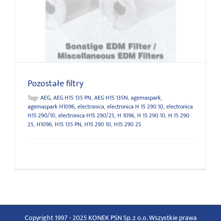
Pozostałe filtry
Pozostałe filtry
Tagi:
AEG
,
AEG H15 135 PN
,
AEG H15 135N
,
agemaspark
,
agemaspark H1096
,
electronica
,
electronica H 15 290 10
,
electronica
H15 290/10
,
electronica H15 290/25
,
H 1096
,
H 15 290 10
,
H 15 290
25
,
H1096
,
H15 135 PN
,
H15 290 10
,
H15 290 25
Copyright 1997 - 2025 KONEK PSN Sp. z o.o. Wszystkie prawa