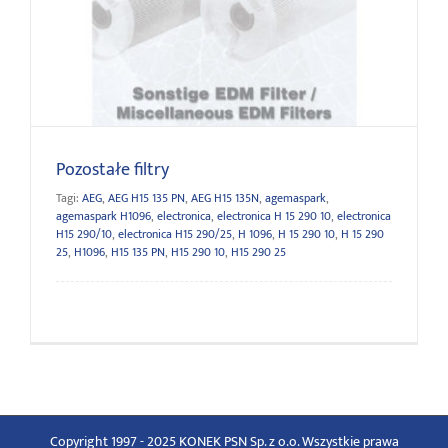
Pozostałe filtry
Pozostałe filtry
Tagi:
AEG
,
AEG H15 135 PN
,
AEG H15 135N
,
agemaspark
,
agemaspark H1096
,
electronica
,
electronica H 15 290 10
,
electronica
H15 290/10
,
electronica H15 290/25
,
H 1096
,
H 15 290 10
,
H 15 290
25
,
H1096
,
H15 135 PN
,
H15 290 10
,
H15 290 25
Copyright 1997 - 2025 KONEK PSN Sp. z o.o. Wszystkie prawa