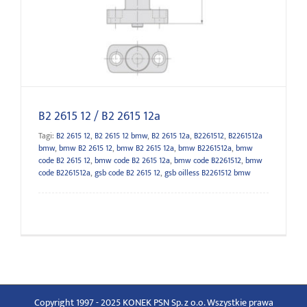
B2 2615 12 / B2 2615 12a
B2 2615 12 / B2 2615 12a
Tagi:
B2 2615 12
,
B2 2615 12 bmw
,
B2 2615 12a
,
B2261512
,
B2261512a
bmw
,
bmw B2 2615 12
,
bmw B2 2615 12a
,
bmw B2261512a
,
bmw
code B2 2615 12
,
bmw code B2 2615 12a
,
bmw code B2261512
,
bmw
code B2261512a
,
gsb code B2 2615 12
,
gsb oilless B2261512 bmw
Copyright 1997 - 2025 KONEK PSN Sp. z o.o. Wszystkie prawa