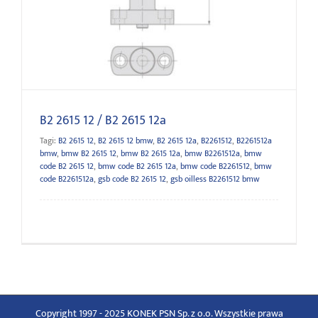
B2 2615 12 / B2 2615 12a
B2 2615 12 / B2 2615 12a
Tagi:
B2 2615 12
,
B2 2615 12 bmw
,
B2 2615 12a
,
B2261512
,
B2261512a
bmw
,
bmw B2 2615 12
,
bmw B2 2615 12a
,
bmw B2261512a
,
bmw
code B2 2615 12
,
bmw code B2 2615 12a
,
bmw code B2261512
,
bmw
code B2261512a
,
gsb code B2 2615 12
,
gsb oilless B2261512 bmw
Copyright 1997 - 2025 KONEK PSN Sp. z o.o. Wszystkie prawa