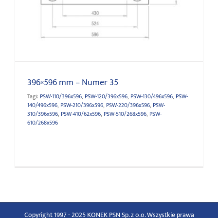
396×596 mm – Numer 35
396×596 mm – Numer 35
Tagi:
PSW-110/396x596
,
PSW-120/396x596
,
PSW-130/496x596
,
PSW-
140/496x596
,
PSW-210/396x596
,
PSW-220/396x596
,
PSW-
310/396x596
,
PSW-410/62x596
,
PSW-510/268x596
,
PSW-
610/268x596
Copyright 1997 - 2025 KONEK PSN Sp. z o.o. Wszystkie prawa