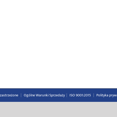
a zastrzeżone
|
Ogólne Warunki Sprzedaży
|
ISO 9001:2015
|
Polityka pryw