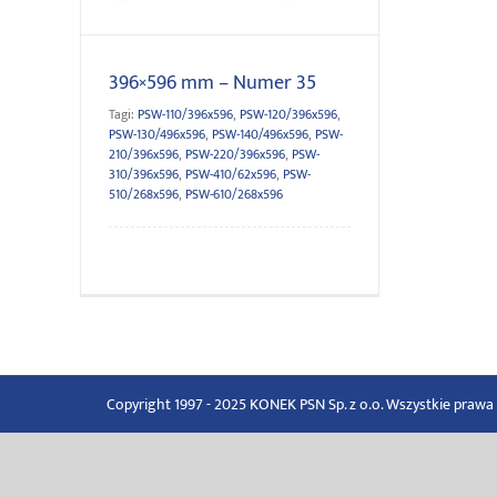
396×596 mm – Numer 35
Tagi:
PSW-110/396x596
,
PSW-120/396x596
,
PSW-130/496x596
,
PSW-140/496x596
,
PSW-
210/396x596
,
PSW-220/396x596
,
PSW-
310/396x596
,
PSW-410/62x596
,
PSW-
510/268x596
,
PSW-610/268x596
Copyright 1997 - 2025 KONEK PSN Sp. z o.o. Wszystkie praw