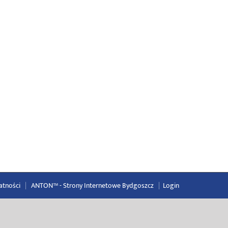
atności
|
ANTON™ -
Strony Internetowe Bydgoszcz
|
Login