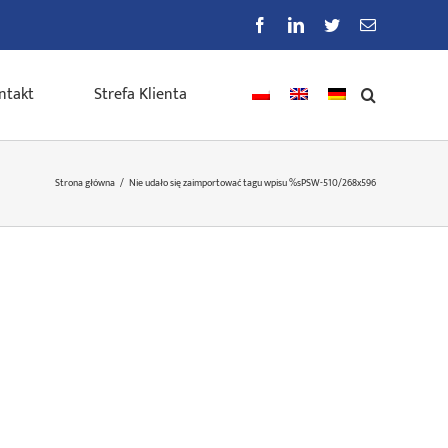
Facebook
LinkedIn
Twitter
E-
mail
ntakt
Strefa Klienta
Strona główna
/
Nie udało się zaimportować tagu wpisu %s
PSW-510/268x596