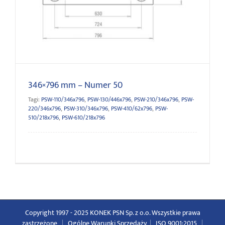
346×796 mm – Numer 50
346×796 mm – Numer 50
Tagi:
PSW-110/346x796
,
PSW-130/446x796
,
PSW-210/346x796
,
PSW-
220/346x796
,
PSW-310/346x796
,
PSW-410/62x796
,
PSW-
510/218x796
,
PSW-610/218x796
Copyright 1997 - 2025 KONEK PSN Sp. z o.o. Wszystkie prawa
zastrzeżone
|
Ogólne Warunki Sprzedaży
|
ISO 9001:2015
|