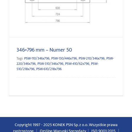
346×796 mm – Numer 50
346×796 mm – Numer 50
Tagi:
PSW-110/346x796
,
PSW-130/446x796
,
PSW-210/346x796
,
PSW-
220/346x796
,
PSW-310/346x796
,
PSW-410/62x796
,
PSW-
510/218x796
,
PSW-610/218x796
Copyright 1997 - 2025 KONEK PSN Sp. z o.o. Wszystkie prawa
zastrzeżone
|
Ogólne Warunki Sprzedaży
|
ISO 9001:2015
|