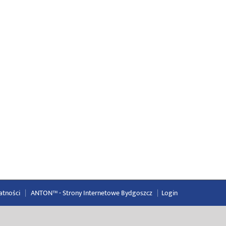
atności
|
ANTON™ -
Strony Internetowe Bydgoszcz
|
Login