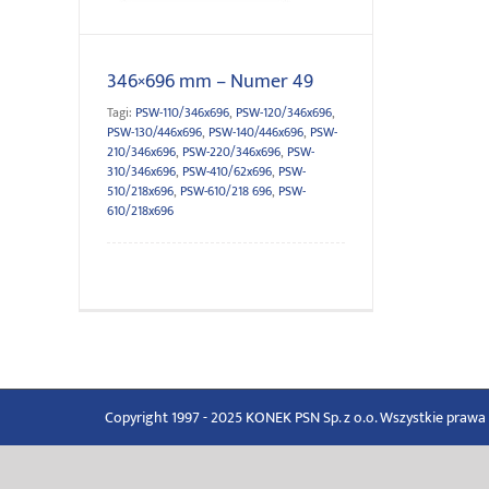
346×696 mm – Numer 49
Tagi:
PSW-110/346x696
,
PSW-120/346x696
,
PSW-130/446x696
,
PSW-140/446x696
,
PSW-
210/346x696
,
PSW-220/346x696
,
PSW-
310/346x696
,
PSW-410/62x696
,
PSW-
510/218x696
,
PSW-610/218 696
,
PSW-
610/218x696
Copyright 1997 - 2025 KONEK PSN Sp. z o.o. Wszystkie praw