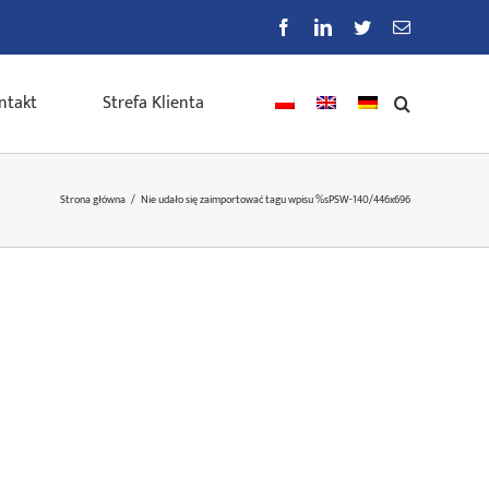
Facebook
LinkedIn
Twitter
E-
mail
ntakt
Strefa Klienta
Strona główna
/
Nie udało się zaimportować tagu wpisu %s
PSW-140/446x696