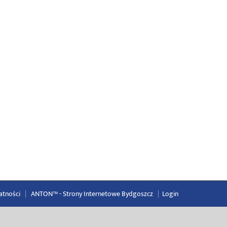
atności
|
ANTON™ -
Strony Internetowe Bydgoszcz
|
Login