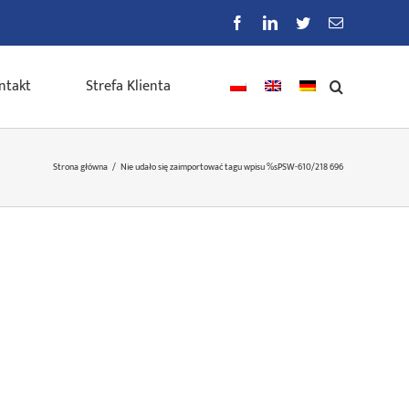
Facebook
LinkedIn
Twitter
E-
mail
ntakt
Strefa Klienta
Strona główna
/
Nie udało się zaimportować tagu wpisu %s
PSW-610/218 696