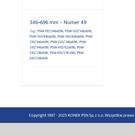
346×696 mm – Numer 49
Tagi:
PSW-110/346x696
,
PSW-120/346x696
,
PSW-130/446x696
,
PSW-140/446x696
,
PSW-
210/346x696
,
PSW-220/346x696
,
PSW-
310/346x696
,
PSW-410/62x696
,
PSW-
510/218x696
,
PSW-610/218 696
,
PSW-
610/218x696
Copyright 1997 - 2025 KONEK PSN Sp. z o.o. Wszystkie praw