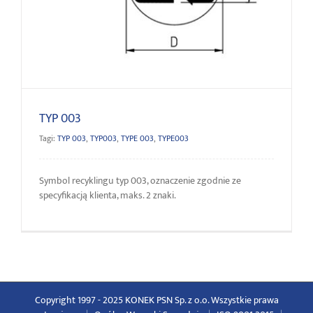
TYP 003
TYP 003
Tagi:
TYP 003
,
TYP003
,
TYPE 003
,
TYPE003
Symbol recyklingu typ 003, oznaczenie zgodnie ze
specyfikacją klienta, maks. 2 znaki.
Copyright 1997 - 2025 KONEK PSN Sp. z o.o. Wszystkie prawa