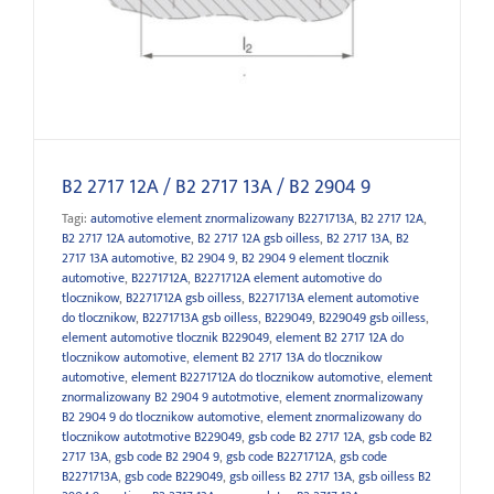
B2 2717 12A / B2 2717 13A / B2 2904 9
B2 2717 12A / B2 2717 13A / B2 2904 9
Tagi:
automotive element znormalizowany B2271713A
,
B2 2717 12A
,
B2 2717 12A automotive
,
B2 2717 12A gsb oilless
,
B2 2717 13A
,
B2
2717 13A automotive
,
B2 2904 9
,
B2 2904 9 element tlocznik
automotive
,
B2271712A
,
B2271712A element automotive do
tlocznikow
,
B2271712A gsb oilless
,
B2271713A element automotive
do tlocznikow
,
B2271713A gsb oilless
,
B229049
,
B229049 gsb oilless
,
element automotive tlocznik B229049
,
element B2 2717 12A do
tlocznikow automotive
,
element B2 2717 13A do tlocznikow
automotive
,
element B2271712A do tlocznikow automotive
,
element
znormalizowany B2 2904 9 autotmotive
,
element znormalizowany
B2 2904 9 do tlocznikow automotive
,
element znormalizowany do
tlocznikow autotmotive B229049
,
gsb code B2 2717 12A
,
gsb code B2
2717 13A
,
gsb code B2 2904 9
,
gsb code B2271712A
,
gsb code
B2271713A
,
gsb code B229049
,
gsb oilless B2 2717 13A
,
gsb oilless B2