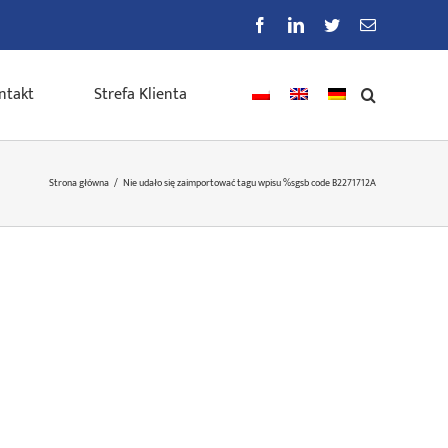
Facebook
LinkedIn
Twitter
E-
mail
ntakt
Strefa Klienta
Strona główna
/
Nie udało się zaimportować tagu wpisu %s
gsb code B2271712A