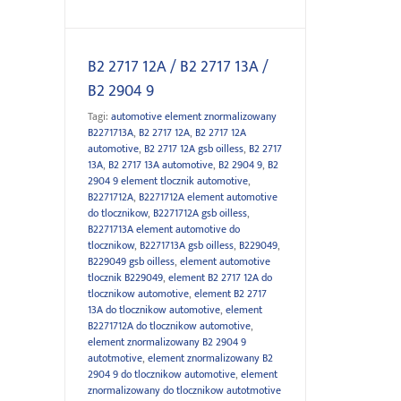
B2 2717 12A / B2 2717 13A /
B2 2904 9
Tagi:
automotive element znormalizowany
B2271713A
,
B2 2717 12A
,
B2 2717 12A
automotive
,
B2 2717 12A gsb oilless
,
B2 2717
13A
,
B2 2717 13A automotive
,
B2 2904 9
,
B2
2904 9 element tlocznik automotive
,
B2271712A
,
B2271712A element automotive
do tlocznikow
,
B2271712A gsb oilless
,
B2271713A element automotive do
tlocznikow
,
B2271713A gsb oilless
,
B229049
,
B229049 gsb oilless
,
element automotive
tlocznik B229049
,
element B2 2717 12A do
tlocznikow automotive
,
element B2 2717
13A do tlocznikow automotive
,
element
B2271712A do tlocznikow automotive
,
element znormalizowany B2 2904 9
autotmotive
,
element znormalizowany B2
2904 9 do tlocznikow automotive
,
element
znormalizowany do tlocznikow autotmotive