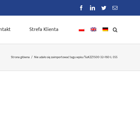
Facebook
LinkedIn
Twitter
E-
mail
ntakt
Strefa Klienta
Strona główna
/
Nie udało się zaimportować tagu wpisu %s
KZZ1500-32×160-L-355