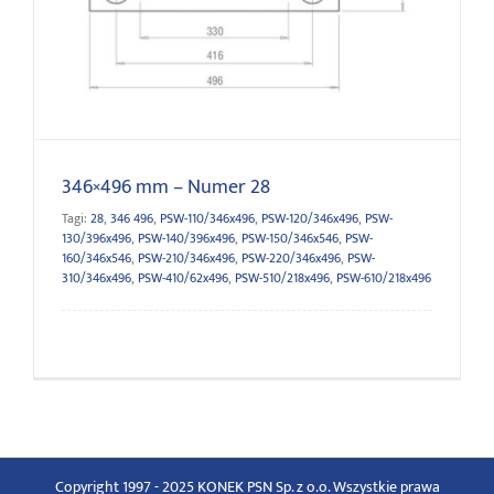
346×496 mm – Numer 28
346×496 mm – Numer 28
Tagi:
28
,
346 496
,
PSW-110/346x496
,
PSW-120/346x496
,
PSW-
130/396x496
,
PSW-140/396x496
,
PSW-150/346x546
,
PSW-
160/346x546
,
PSW-210/346x496
,
PSW-220/346x496
,
PSW-
310/346x496
,
PSW-410/62x496
,
PSW-510/218x496
,
PSW-610/218x496
Copyright 1997 - 2025 KONEK PSN Sp. z o.o. Wszystkie prawa