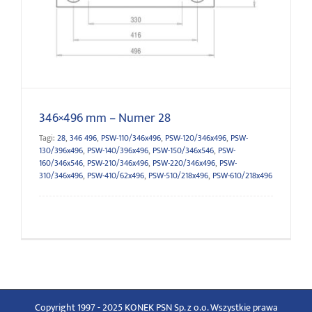
346×496 mm – Numer 28
346×496 mm – Numer 28
Tagi:
28
,
346 496
,
PSW-110/346x496
,
PSW-120/346x496
,
PSW-
130/396x496
,
PSW-140/396x496
,
PSW-150/346x546
,
PSW-
160/346x546
,
PSW-210/346x496
,
PSW-220/346x496
,
PSW-
310/346x496
,
PSW-410/62x496
,
PSW-510/218x496
,
PSW-610/218x496
Copyright 1997 - 2025 KONEK PSN Sp. z o.o. Wszystkie prawa