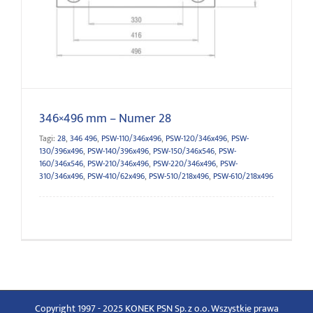
346×496 mm – Numer 28
346×496 mm – Numer 28
Tagi:
28
,
346 496
,
PSW-110/346x496
,
PSW-120/346x496
,
PSW-
130/396x496
,
PSW-140/396x496
,
PSW-150/346x546
,
PSW-
160/346x546
,
PSW-210/346x496
,
PSW-220/346x496
,
PSW-
310/346x496
,
PSW-410/62x496
,
PSW-510/218x496
,
PSW-610/218x496
Copyright 1997 - 2025 KONEK PSN Sp. z o.o. Wszystkie prawa